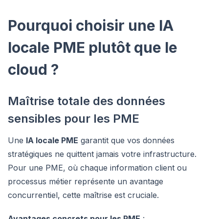
HiTek Assistant
Pourquoi choisir une IA
En ligne
locale PME plutôt que le
Bonjour ! Je suis l'assistant de
HiTek
Services
. Comment puis-je vous aider ?
cloud ?
Maîtrise totale des données
sensibles pour les PME
Une
IA locale PME
garantit que vos données
stratégiques ne quittent jamais votre infrastructure.
Pour une PME, où chaque information client ou
processus métier représente un avantage
concurrentiel, cette maîtrise est cruciale.
Avantages concrets pour les PME
: