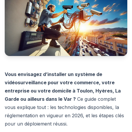
Vous envisagez d’installer un système de
HiTek Assistant
En ligne
vidéosurveillance pour votre commerce, votre
entreprise ou votre domicile à Toulon, Hyères, La
Bonjour ! Je suis l'assistant de
HiTek
Garde ou ailleurs dans le Var ?
Ce guide complet
Services
. Comment puis-je vous aider ?
vous explique tout : les technologies disponibles, la
réglementation en vigueur en 2026, et les étapes clés
pour un déploiement réussi.