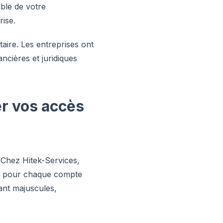
mble de votre
rise.
aire. Les entreprises ont
ncières et juridiques
er vos accès
. Chez Hitek-Services,
es pour chaque compte
ant majuscules,