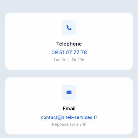
HiTek Assistant
En ligne
Bonjour ! Je suis l'assistant de
HiTek
Services
. Comment puis-je vous aider ?
Téléphone
09 51 07 77 78
Lun-Ven : 8h-19h
Email
contact@hitek-services.fr
Réponse sous 24h