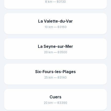
8 km — 83130
La Valette-du-Var
10 km — 83160
La Seyne-sur-Mer
20 km — 83500
Six-Fours-les-Plages
25 km — 83140
Cuers
20 km — 83390