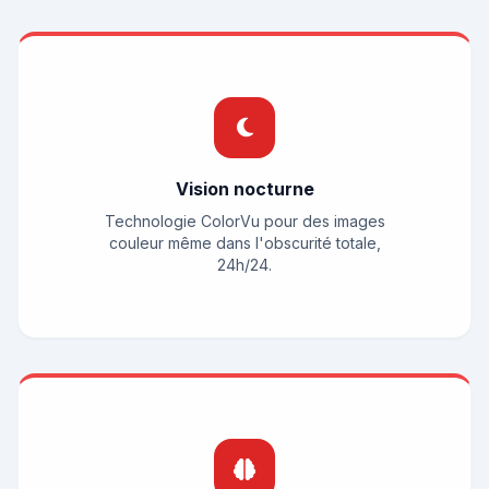
HiTek Assistant
En ligne
Bonjour ! Je suis l'assistant de
HiTek
Services
. Comment puis-je vous aider ?
Vision nocturne
Technologie ColorVu pour des images
couleur même dans l'obscurité totale,
24h/24.