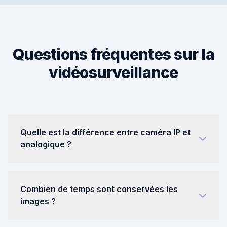
Questions fréquentes sur la
vidéosurveillance
Quelle est la différence entre caméra IP et
analogique ?
Les caméras IP Hikvision que nous installons
offrent une résolution 4K (8 Mpx), une
Combien de temps sont conservées les
détection IA intégrée et une transmission
images ?
réseau. Contrairement aux caméras
analogiques, elles permettent un accès distant
Conformément à la législation française, les