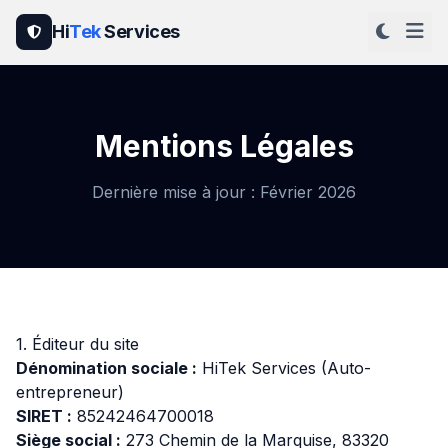
Hi
Tek
Services
Mentions Légales
Dernière mise à jour : Février 2026
HiTek Assistant
En ligne
Bonjour ! Je suis l'assistant de
HiTek
Services
. Comment puis-je vous aider ?
1. Éditeur du site
Dénomination sociale :
HiTek Services (Auto-
entrepreneur)
SIRET :
85242464700018
Siège social :
273 Chemin de la Marquise, 83320