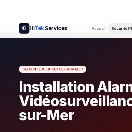
Accueil
Sécurité Physique
La Seyne-sur-Mer
Hi
Tek
Services
Accueil
Sécurité 
SÉCURITÉ À LA SEYNE-SUR-MER
Installation Alar
Vidéosurveillan
sur-Mer