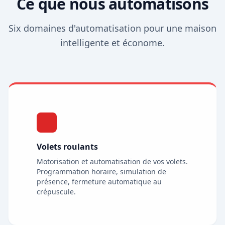
Ce que nous automatisons
Six domaines d'automatisation pour une maison
intelligente et économe.
Volets roulants
Motorisation et automatisation de vos volets.
Programmation horaire, simulation de
HiTek Assistant
présence, fermeture automatique au
En ligne
crépuscule.
Bonjour ! Je suis l'assistant de
HiTek
Services
. Comment puis-je vous aider ?