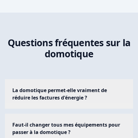
Questions fréquentes sur la
domotique
La domotique permet-elle vraiment de
réduire les factures d'énergie ?
Oui, une installation domotique bien configurée
permet de réduire vos factures énergétiques de
Faut-il changer tous mes équipements pour
20 à 30%. Le pilotage intelligent du chauffage, de
passer à la domotique ?
la climatisation et de l'éclairage évite les