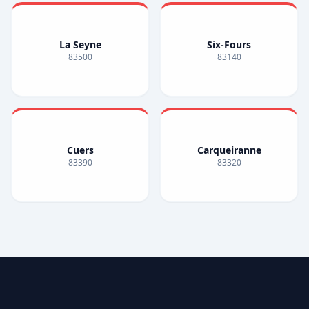
La Seyne
Six-Fours
83500
83140
Cuers
Carqueiranne
83390
83320