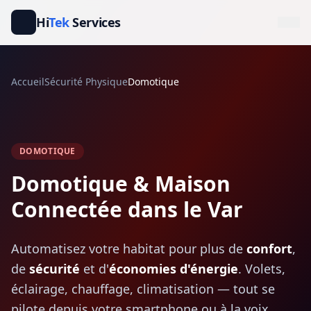
Hi
Tek
Services
Accueil
Sécurité Physique
Domotique
DOMOTIQUE
Domotique & Maison
Connectée dans le Var
Automatisez votre habitat pour plus de
confort
,
de
sécurité
et d'
économies d'énergie
. Volets,
éclairage, chauffage, climatisation — tout se
pilote depuis votre smartphone ou à la voix.